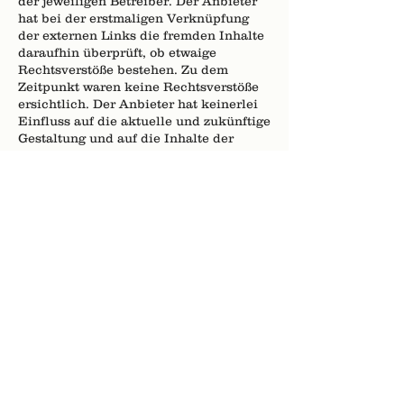
der jeweiligen Betreiber. Der Anbieter
hat bei der erstmaligen Verknüpfung
der externen Links die fremden Inhalte
daraufhin überprüft, ob etwaige
Rechtsverstöße bestehen. Zu dem
Zeitpunkt waren keine Rechtsverstöße
ersichtlich. Der Anbieter hat keinerlei
Einfluss auf die aktuelle und zukünftige
Gestaltung und auf die Inhalte der
verknüpften Seiten. Das Setzen von
externen Links bedeutet nicht, dass
sich der Anbieter die hinter dem
Verweis oder Link liegenden Inhalte zu
Eigen macht. Eine ständige Kontrolle
der externen Links ist für den Anbieter
ohne konkrete Hinweise auf
Rechtsverstöße nicht zumutbar. Bei
Kenntnis von Rechtsverstößen werden
jedoch derartige externe Links
unverzüglich gelöscht.
3. Urheber- und Leistungsschutzrechte
Die auf dieser Website veröffentlichten
Inhalte unterliegen dem deutschen